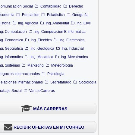
omunicacion Social
Contabilidad
Derecho
conomia
Educacion
Estadistica
Geografia
istoria
Ing. Agricola
Ing. Ambiental
Ing. Civil
ng. Computacion
Ing. Computacion E Informatica
ng. Economica
Ing. Electrica
Ing. Electronica
ng. Geografica
Ing. Geologica
Ing. Industrial
ng. Informatica
Ing. Mecanica
Ing. Mecatronica
ng. Sistemas
Marketing
Meteorologia
egocios Internacionales
Psicologia
elaciones Internacionales
Secretariado
Sociologia
rabajo Social
Varias Carreras
MÁS CARRERAS
RECIBIR OFERTAS EN MI CORREO