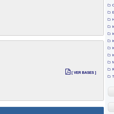
C
E
H
I
I
I
I
I
N
R
[ VER BASES ]
T