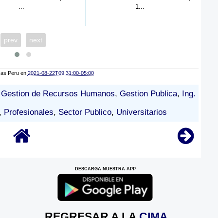
...
1...
prev
next
cas Peru
en
2021-08-22T09:31:00-05:00
,
Gestion de Recursos Humanos
,
Gestion Publica
,
Ing.
,
Profesionales
,
Sector Publico
,
Universitarios
DESCARGA NUESTRA APP
REGRESAR A LA
CIMA