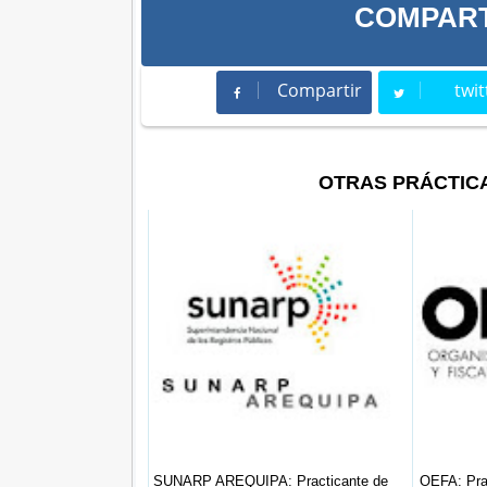
COMPART
Compartir
twit
Compartir
Twee
OTRAS PRÁCTIC
cticante de
SUNARP AREQUIPA: Practicante de
OEFA: Pra