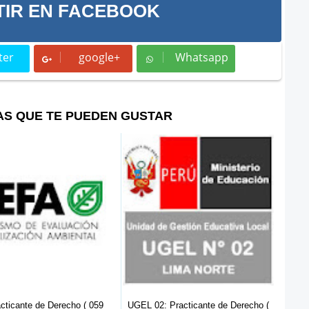
IR EN FACEBOOK
ter
google+
Whatsapp
t
Whatsapp
AS QUE TE PUEDEN GUSTAR
cticante de Derecho ( 059
UGEL 02: Practicante de Derecho (
SEN