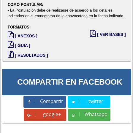
COMO POSTULAR:
- La Postulación debe de realizarse de acuerdo a los detalles
indicados en el cronograma de la convocatoria en la fecha indicada.
FORMATOS:
[ VER BASES ]
[ ANEXOS ]
[ GUIA ]
[ RESULTADOS ]
COMPARTIR EN FACEBOOK
Compartir
twitter
Compartir
Tweet
google+
Whatsapp
Whatsapp