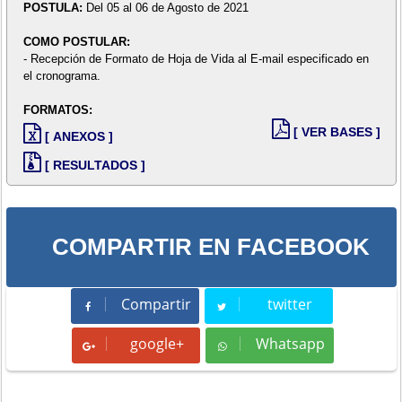
POSTULA:
Del 05 al 06 de Agosto de 2021
COMO POSTULAR:
- Recepción de Formato de Hoja de Vida al E-mail especificado en
el cronograma.
FORMATOS:
[ VER BASES ]
[ ANEXOS ]
[ RESULTADOS ]
COMPARTIR EN FACEBOOK
Compartir
twitter
Compartir
Tweet
google+
Whatsapp
Whatsapp