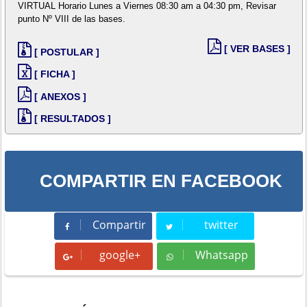
VIRTUAL Horario Lunes a Viernes 08:30 am a 04:30 pm, Revisar
punto Nº VIII de las bases.
[ VER BASES ]
[ POSTULAR ]
[ FICHA ]
[ ANEXOS ]
[ RESULTADOS ]
COMPARTIR EN FACEBOOK
Compartir
twitter
Compartir
Tweet
google+
Whatsapp
Whatsapp