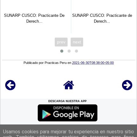
CUSCO: Practicante De
SUNARP CUSCO: Practicante de
SUNARP C
Derech...
Derech...
prev
next
Publicado por
Practicas Peru
en
2021-06-30T08:38:00-05:00
DESCARGA NUESTRA APP
REGRESAR A LA
CIMA
Usamos cookies para mejorar tu experiencia en nuestro sitio