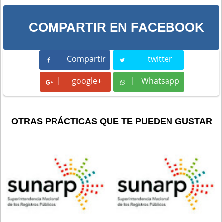
COMPARTIR EN FACEBOOK
Compartir
twitter
Compartir
Tweet
google+
Whatsapp
Whatsapp
OTRAS PRÁCTICAS QUE TE PUEDEN GUSTAR