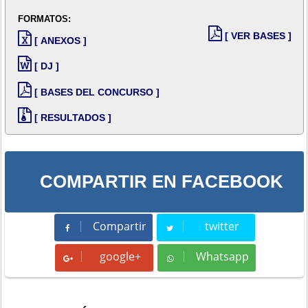
FORMATOS:
[ VER BASES ]
[ ANEXOS ]
[ DJ ]
[ BASES DEL CONCURSO ]
[ RESULTADOS ]
COMPARTIR EN FACEBOOK
Compartir
twitter
Compartir
Tweet
google+
Whatsapp
Whatsapp