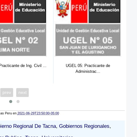
L 05: Practicante de
SUNAT: (09) Practicantes
Def
Administrac...
Profesiona...
prev
next
cas Peru
en
2021-06-29T23:50:00-05:00
ierno Regional De Tacna
,
Gobiernos Regionales
,