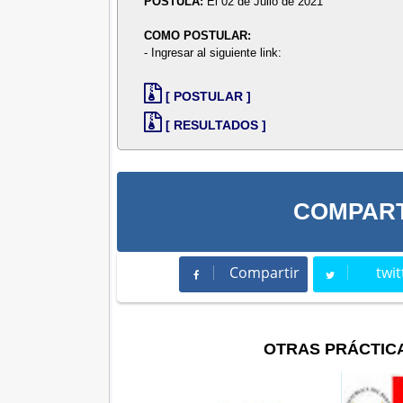
POSTULA:
El 02 de Julio de 2021
COMO POSTULAR:
- Ingresar al siguiente link:
[ POSTULAR ]
[ RESULTADOS ]
COMPART
Compartir
twit
Compartir
Twee
OTRAS PRÁCTIC