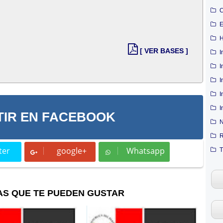
C
E
H
[ VER BASES ]
I
I
I
I
I
IR EN FACEBOOK
N
R
ter
google+
Whatsapp
T
t
Whatsapp
AS QUE TE PUEDEN GUSTAR