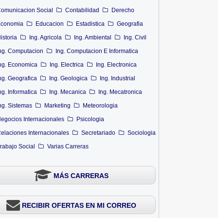
omunicacion Social
Contabilidad
Derecho
conomia
Educacion
Estadistica
Geografia
istoria
Ing. Agricola
Ing. Ambiental
Ing. Civil
ng. Computacion
Ing. Computacion E Informatica
ng. Economica
Ing. Electrica
Ing. Electronica
ng. Geografica
Ing. Geologica
Ing. Industrial
ng. Informatica
Ing. Mecanica
Ing. Mecatronica
ng. Sistemas
Marketing
Meteorologia
egocios Internacionales
Psicologia
elaciones Internacionales
Secretariado
Sociologia
rabajo Social
Varias Carreras
MÁS CARRERAS
RECIBIR OFERTAS EN MI CORREO