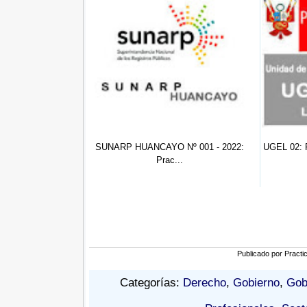
YO Nº 001 - 2022:
UGEL 02: Practicante de Ing. Civil ...
UGE
rac...
Publicado por
Practi
Categorías:
Derecho
,
Gobierno
,
Gob