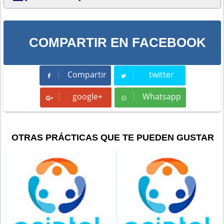
COMPARTIR EN FACEBOOK
Compartir
twitter
Compartir
Tweet
google+
Whatsapp
Whatsapp
OTRAS PRÁCTICAS QUE TE PUEDEN GUSTAR