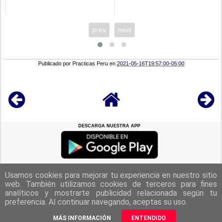
prev
next
Publicado por
Practicas Peru
en
2021-05-16T19:57:00-05:00
DESCARGA NUESTRA APP
REGRESAR A LA
CIMA
Usamos cookies para mejorar tu experiencia en nuestro sitio
web. También utilizamos cookies de terceros para fines
analíticos y mostrarte publicidad relacionada según tu
|
Politica de Privacidad
|
Aviso Legal
|
Términos y Condiciones
|
preferencia. Al continuar navegando, aceptas su uso.
Contacto
|
Derechos Reservados Practicas Perú 2025
MÁS INFORMACIÓN
ENTENDIDO