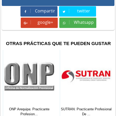
Compartir
twitter
Compartir
Tweet
google+
Whatsapp
Whatsapp
OTRAS PRÁCTICAS QUE TE PUEDEN GUSTAR
ONP Arequipa: Practicante
SUTRAN: Practicante Profesional
Profesion...
De ...