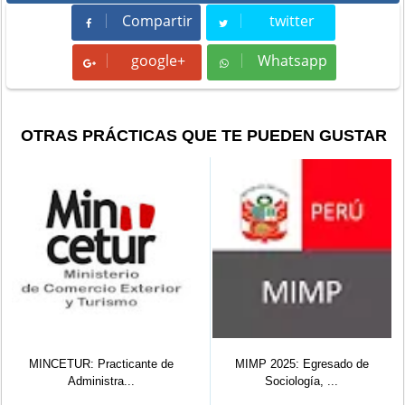
Compartir
twitter
Compartir
Tweet
google+
Whatsapp
Whatsapp
OTRAS PRÁCTICAS QUE TE PUEDEN GUSTAR
MINCETUR: Practicante de
MIMP 2025: Egresado de
Administra...
Sociología, ...