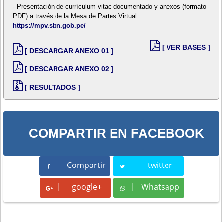
- Presentación de currículum vitae documentado y anexos (formato
PDF) a través de la Mesa de Partes Virtual
https://mpv.sbn.gob.pe/
[ VER BASES ]
[ DESCARGAR ANEXO 01 ]
[ DESCARGAR ANEXO 02 ]
[ RESULTADOS ]
COMPARTIR EN FACEBOOK
Compartir
twitter
Compartir
Tweet
google+
Whatsapp
Whatsapp