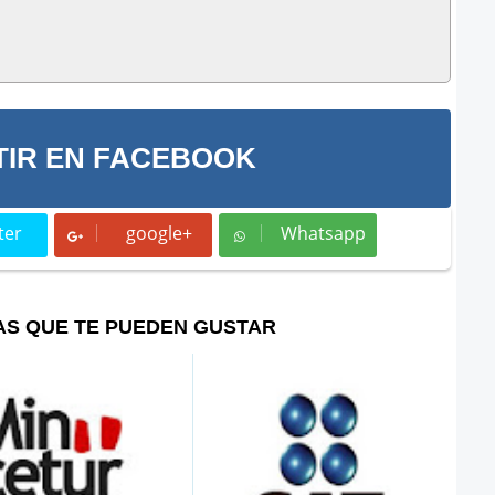
IR EN FACEBOOK
ter
google+
Whatsapp
t
Whatsapp
AS QUE TE PUEDEN GUSTAR