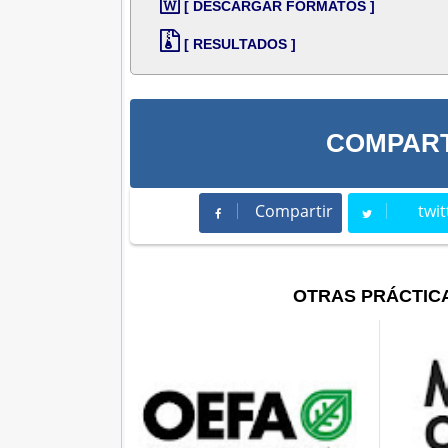
[ DESCARGAR FORMATOS ]
[ RESULTADOS ]
COMPART
Compartir
twit
Compartir
Twee
OTRAS PRÁCTIC