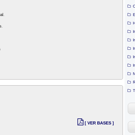
C
al.
E
H
s.
I
I
I
s
I
I
N
R
T
[ VER BASES ]