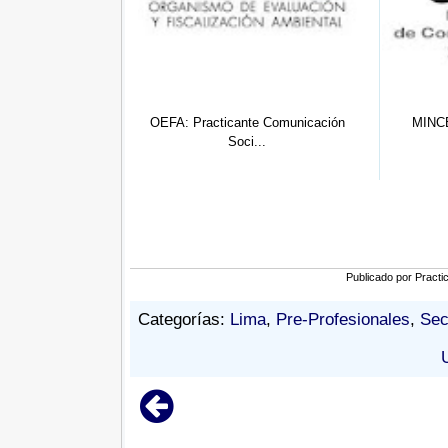
ante Comunicación
MINCETUR: Practicante de
SAT: Pr
oci...
Administra...
Publicado por
Practi
Categorías:
Lima
,
Pre-Profesionales
,
Sec