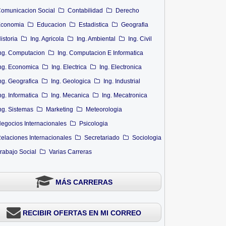
omunicacion Social
Contabilidad
Derecho
conomia
Educacion
Estadistica
Geografia
istoria
Ing. Agricola
Ing. Ambiental
Ing. Civil
ng. Computacion
Ing. Computacion E Informatica
ng. Economica
Ing. Electrica
Ing. Electronica
ng. Geografica
Ing. Geologica
Ing. Industrial
ng. Informatica
Ing. Mecanica
Ing. Mecatronica
ng. Sistemas
Marketing
Meteorologia
egocios Internacionales
Psicologia
elaciones Internacionales
Secretariado
Sociologia
rabajo Social
Varias Carreras
MÁS CARRERAS
RECIBIR OFERTAS EN MI CORREO