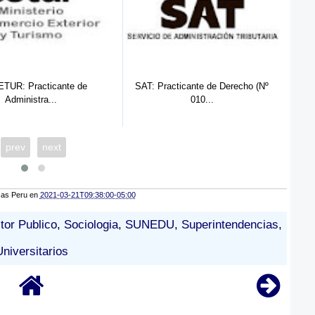
acticante de Derecho (Nº
SUNARP HUARAZ Nº 03:
010...
Practicante Pr...
prev
next
cas Peru
en
2021-03-21T09:38:00-05:00
tor Publico
,
Sociologia
,
SUNEDU
,
Superintendencias
,
Universitarios