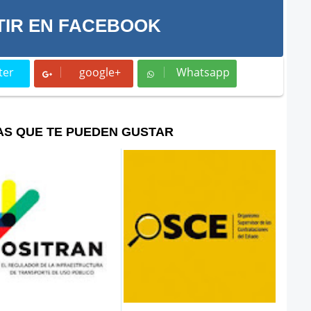
IR EN FACEBOOK
ter
google+
Whatsapp
t
Whatsapp
AS QUE TE PUEDEN GUSTAR