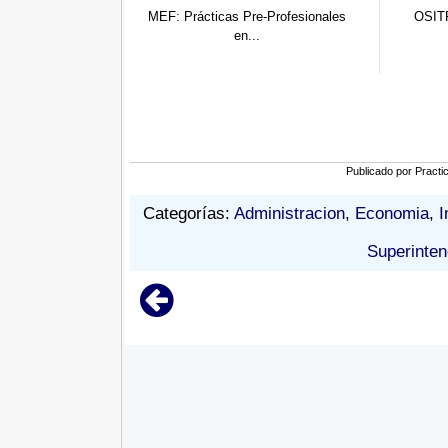
Pre-Profesionales
OSITRAN: Practicante Pre
OSC
n...
Profesiona...
Publicado por
Practi
Categorías:
Administracion
,
Economia
,
I
Superinte