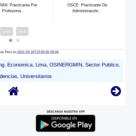
E: Practicante De
Programa Juntos Lima: Practicante
Administración...
D...
prev
next
cas Peru
en
2021-03-20T23:55:00-05:00
ng. Economica
,
Lima
,
OSINERGMIN
,
Sector Publico
,
ndencias
,
Universitarios
DESCARGA NUESTRA APP