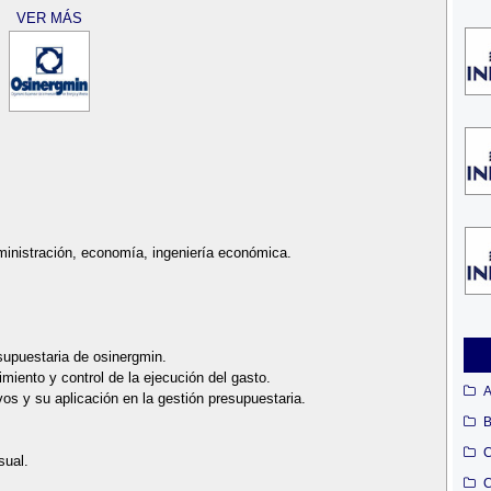
VER MÁS
dministración, economía, ingeniería económica.
supuestaria de osinergmin.
miento y control de la ejecución del gasto.
A
os y su aplicación en la gestión presupuestaria.
B
C
sual.
C