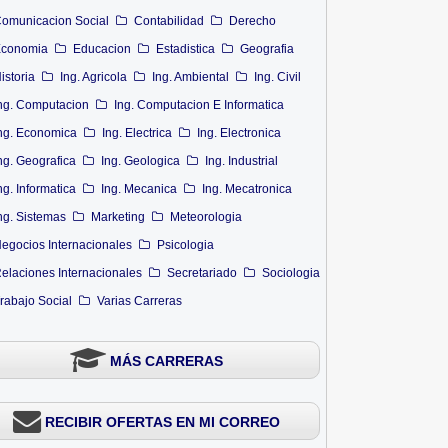
omunicacion Social
Contabilidad
Derecho
conomia
Educacion
Estadistica
Geografia
istoria
Ing. Agricola
Ing. Ambiental
Ing. Civil
ng. Computacion
Ing. Computacion E Informatica
ng. Economica
Ing. Electrica
Ing. Electronica
ng. Geografica
Ing. Geologica
Ing. Industrial
ng. Informatica
Ing. Mecanica
Ing. Mecatronica
ng. Sistemas
Marketing
Meteorologia
egocios Internacionales
Psicologia
elaciones Internacionales
Secretariado
Sociologia
rabajo Social
Varias Carreras
MÁS CARRERAS
RECIBIR OFERTAS EN MI CORREO