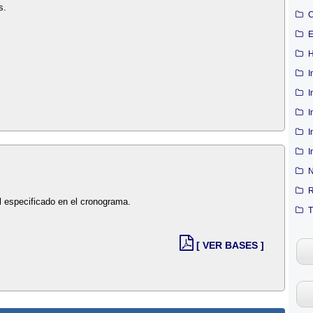
s.
C
E
H
I
I
I
I
I
N
R
l especificado en el cronograma.
T
[ VER BASES ]