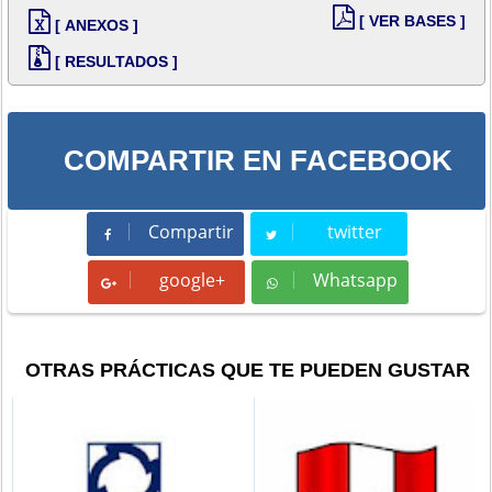
[ VER BASES ]
[ ANEXOS ]
[ RESULTADOS ]
COMPARTIR EN FACEBOOK
Compartir
twitter
Compartir
Tweet
google+
Whatsapp
Whatsapp
OTRAS PRÁCTICAS QUE TE PUEDEN GUSTAR