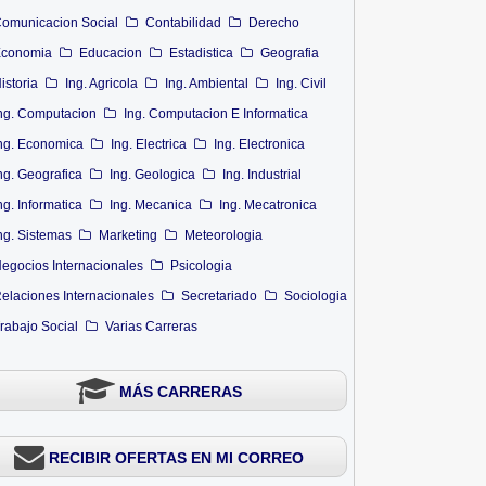
omunicacion Social
Contabilidad
Derecho
conomia
Educacion
Estadistica
Geografia
istoria
Ing. Agricola
Ing. Ambiental
Ing. Civil
ng. Computacion
Ing. Computacion E Informatica
ng. Economica
Ing. Electrica
Ing. Electronica
ng. Geografica
Ing. Geologica
Ing. Industrial
ng. Informatica
Ing. Mecanica
Ing. Mecatronica
ng. Sistemas
Marketing
Meteorologia
egocios Internacionales
Psicologia
elaciones Internacionales
Secretariado
Sociologia
rabajo Social
Varias Carreras
MÁS CARRERAS
RECIBIR OFERTAS EN MI CORREO