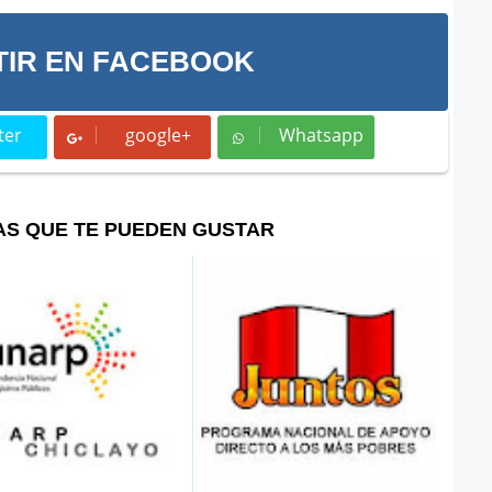
IR EN FACEBOOK
ter
google+
Whatsapp
t
Whatsapp
AS QUE TE PUEDEN GUSTAR