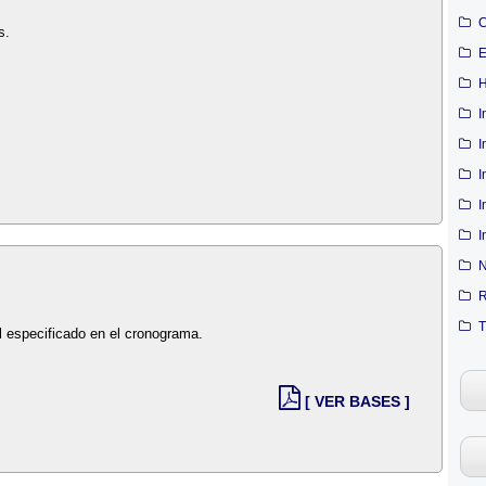
C
s.
E
H
I
I
I
I
I
N
R
T
l especificado en el cronograma.
[ VER BASES ]