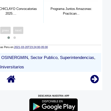
HICLAYO Convocatorias
Programa Juntos Amazonas:
2025:...
Practican...
prev
next
cas Peru
en
2021-03-20T23:24:00-05:00
,
OSINERGMIN
,
Sector Publico
,
Superintendencias
,
Universitarios
DESCARGA NUESTRA APP