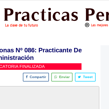
as Nº 086: Practicante De
inistración
ATORIA FINALIZADA
Compartir
Enviar
Tweet