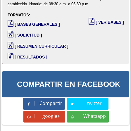
establecido. Horario: de 08:30 a.m. a 05:30 p.m.
FORMATOS:
[ VER BASES ]
[ BASES GENERALES ]
[ SOLICITUD ]
[ RESUMEN CURRICULAR ]
[ RESULTADOS ]
COMPARTIR EN FACEBOOK
Compartir
twitter
Compartir
Tweet
google+
Whatsapp
Whatsapp