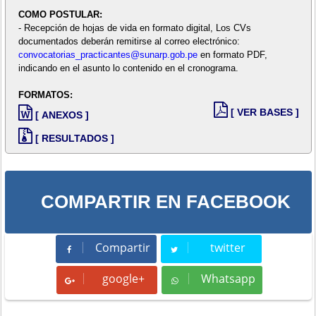
COMO POSTULAR:
- Recepción de hojas de vida en formato digital, Los CVs
documentados deberán remitirse al correo electrónico:
convocatorias_practicantes@sunarp.gob.pe
en formato PDF,
indicando en el asunto lo contenido en el cronograma.
FORMATOS:
[ VER BASES ]
[ ANEXOS ]
[ RESULTADOS ]
COMPARTIR EN FACEBOOK
Compartir
twitter
Compartir
Tweet
google+
Whatsapp
Whatsapp