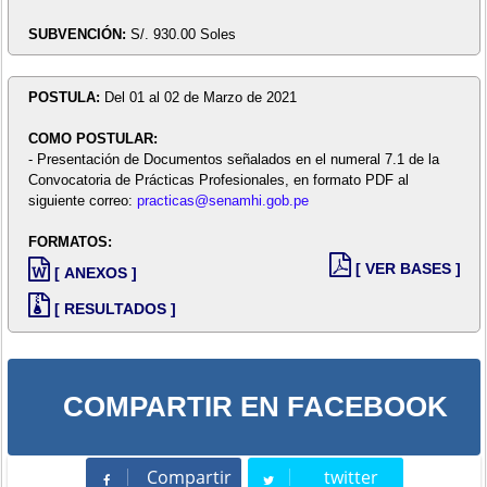
SUBVENCIÓN:
S/. 930.00 Soles
POSTULA:
Del 01 al 02 de Marzo de 2021
COMO POSTULAR:
- Presentación de Documentos señalados en el numeral 7.1 de la
Convocatoria de Prácticas Profesionales, en formato PDF al
siguiente correo:
practicas@senamhi.gob.pe
FORMATOS:
[ VER BASES ]
[ ANEXOS ]
[ RESULTADOS ]
COMPARTIR EN FACEBOOK
Compartir
twitter
Compartir
Tweet