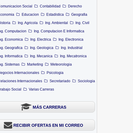
omunicacion Social
Contabilidad
Derecho
conomia
Educacion
Estadistica
Geografia
istoria
Ing. Agricola
Ing. Ambiental
Ing. Civil
ng. Computacion
Ing. Computacion E Informatica
ng. Economica
Ing. Electrica
Ing. Electronica
ng. Geografica
Ing. Geologica
Ing. Industrial
ng. Informatica
Ing. Mecanica
Ing. Mecatronica
ng. Sistemas
Marketing
Meteorologia
egocios Internacionales
Psicologia
elaciones Internacionales
Secretariado
Sociologia
rabajo Social
Varias Carreras
MÁS CARRERAS
RECIBIR OFERTAS EN MI CORREO