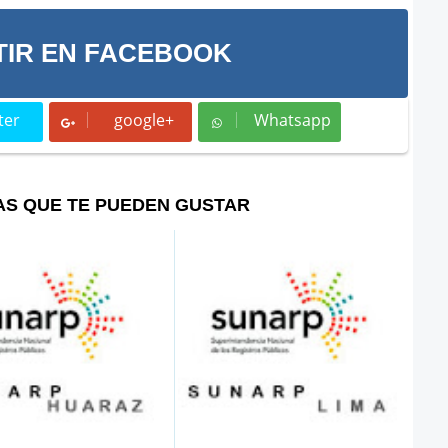
IR EN FACEBOOK
ter
google+
Whatsapp
t
Whatsapp
AS QUE TE PUEDEN GUSTAR