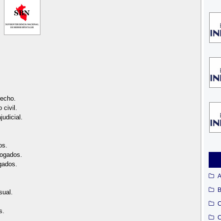
recho.
civil.
udicial.
os.
bogados.
zgados.
A
B
sual.
C
s.
C