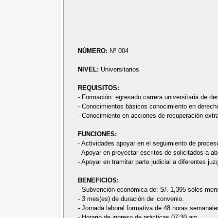
NÚMERO:
Nº 004
NIVEL:
Universitarios
REQUISITOS:
- Formación: egresado carrera universitaria de de
- Conocimientos básicos conocimiento en derecho 
- Conocimiento en acciones de recuperación extraj
FUNCIONES:
- Actividades apoyar en el seguimiento de proces
- Apoyar en proyectar escritos de solicitados a a
- Apoyar en tramitar parte judicial a diferentes ju
BENEFICIOS:
- Subvención económica de: S/. 1,395 soles men
- 3 mes(es) de duración del convenio.
- Jornada laboral formativa de 48 horas semanale
- Horario de ingreso de prácticas 07:30 am.