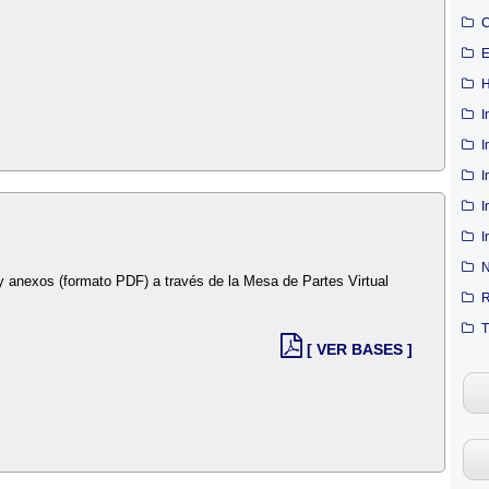
C
E
H
I
I
I
I
I
N
y anexos (formato PDF) a través de la Mesa de Partes Virtual
R
T
[ VER BASES ]