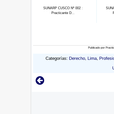
SCO Nº 002 :
SUNARP HUARAZ Nº 01:
SUNARP L
ante D...
Practicante De...
Publicado por
Practi
Categorías:
Derecho
,
Lima
,
Profesi