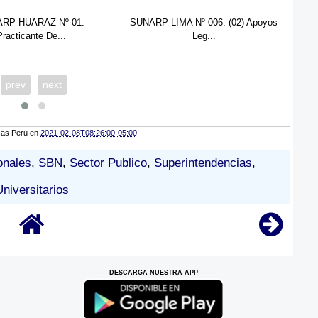
IMA Nº 006: (02) Apoyos
SUNARP HUANCAYO Nº 001 - 2022:
SB
Leg...
Prac...
prev
next
cas Peru
en
2021-02-08T08:26:00-05:00
onales
,
SBN
,
Sector Publico
,
Superintendencias
,
Universitarios
DESCARGA NUESTRA APP