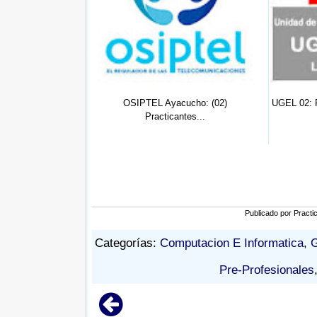
yacucho: (02)
UGEL 02: Practicante de Ing. Civil ...
UGEL
cantes...
Publicado por
Practi
Categorías:
Computacion E Informatica
,
G
Pre-Profesionales