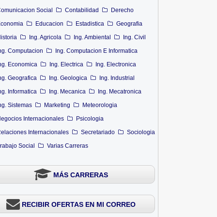
omunicacion Social
Contabilidad
Derecho
conomia
Educacion
Estadistica
Geografia
istoria
Ing. Agricola
Ing. Ambiental
Ing. Civil
ng. Computacion
Ing. Computacion E Informatica
ng. Economica
Ing. Electrica
Ing. Electronica
ng. Geografica
Ing. Geologica
Ing. Industrial
ng. Informatica
Ing. Mecanica
Ing. Mecatronica
ng. Sistemas
Marketing
Meteorologia
egocios Internacionales
Psicologia
elaciones Internacionales
Secretariado
Sociologia
rabajo Social
Varias Carreras
MÁS CARRERAS
RECIBIR OFERTAS EN MI CORREO