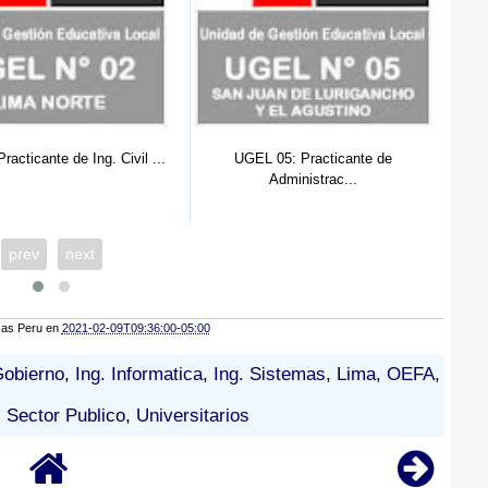
 05: Practicante de
UGEL 02: Practicante de Derecho (
SA
Administrac...
1...
prev
next
cas Peru
en
2021-02-09T09:36:00-05:00
obierno
,
Ing. Informatica
,
Ing. Sistemas
,
Lima
,
OEFA
,
,
Sector Publico
,
Universitarios