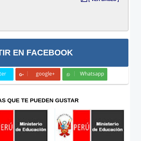
IR EN FACEBOOK
ter
google+
Whatsapp
t
Whatsapp
AS QUE TE PUEDEN GUSTAR