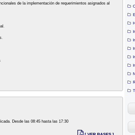
uncionales de la implementación de requerimientos asignados al
C
E
H
al.
I
s.
I
I
I
s
I
N
R
T
dicada. Desde las 08:45 hasta las 17:30
[ VER BASES ]