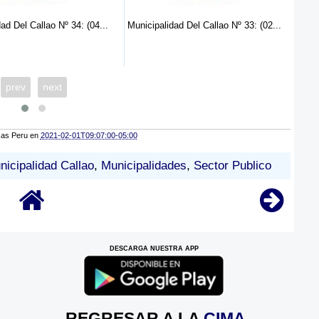
ad Del Callao Nº 33: (02...
Municipalidad Del Callao Nº 32: Pra...
Muni
prev
next
cas Peru
en
2021-02-01T09:07:00-05:00
nicipalidad Callao
,
Municipalidades
,
Sector Publico
DESCARGA NUESTRA APP
REGRESAR A LA
CIMA