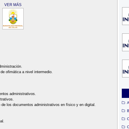
VER MÁS
dministración.
e ofimática a nivel intermedio.
entos administrativos.
trativos.
A
 de los documentos administrativos en físico y en digital.
B
C
al.
C