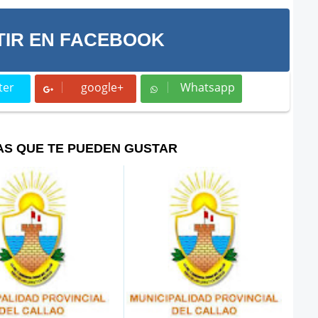
IR EN FACEBOOK
ter
google+
Whatsapp
t
Whatsapp
AS QUE TE PUEDEN GUSTAR