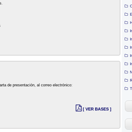
s.
C
E
H
s
I
I
I
I
I
N
R
carta de presentación, al correo electrónico:
T
[ VER BASES ]