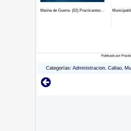
(02) Practicantes...
Municipalidad Del Callao Nº 34: (04...
Municipalid
Publicado por
Practi
Categorías:
Administracion
,
Callao
,
Mu