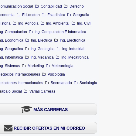
omunicacion Social
Contabilidad
Derecho
conomia
Educacion
Estadistica
Geografia
istoria
Ing. Agricola
Ing. Ambiental
Ing. Civil
ng. Computacion
Ing. Computacion E Informatica
ng. Economica
Ing. Electrica
Ing. Electronica
ng. Geografica
Ing. Geologica
Ing. Industrial
ng. Informatica
Ing. Mecanica
Ing. Mecatronica
ng. Sistemas
Marketing
Meteorologia
egocios Internacionales
Psicologia
elaciones Internacionales
Secretariado
Sociologia
rabajo Social
Varias Carreras
MÁS CARRERAS
RECIBIR OFERTAS EN MI CORREO