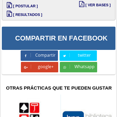
[ VER BASES ]
[ POSTULAR ]
[ RESULTADOS ]
COMPARTIR EN FACEBOOK
Compartir
twitter
Compartir
Tweet
google+
Whatsapp
Whatsapp
OTRAS PRÁCTICAS QUE TE PUEDEN GUSTAR