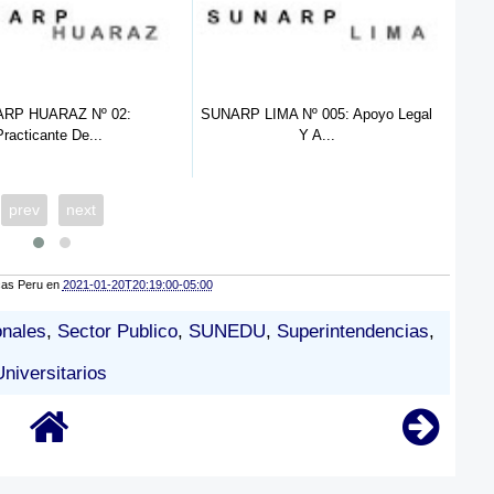
RP LIMA Nº 005: Apoyo Legal
SUNARP Nº 001 - 2022 : (03)
Y A...
Practic...
prev
next
cas Peru
en
2021-01-20T20:19:00-05:00
onales
,
Sector Publico
,
SUNEDU
,
Superintendencias
,
Universitarios