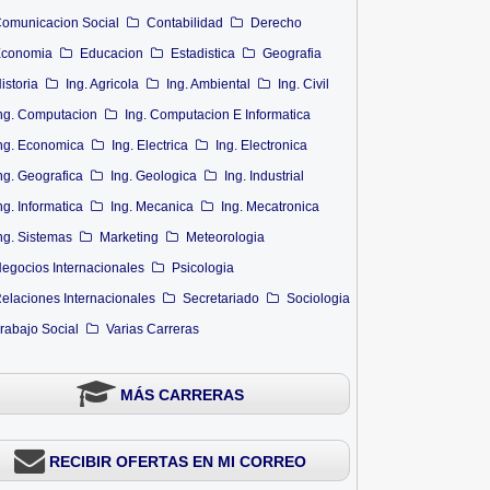
omunicacion Social
Contabilidad
Derecho
conomia
Educacion
Estadistica
Geografia
istoria
Ing. Agricola
Ing. Ambiental
Ing. Civil
ng. Computacion
Ing. Computacion E Informatica
ng. Economica
Ing. Electrica
Ing. Electronica
ng. Geografica
Ing. Geologica
Ing. Industrial
ng. Informatica
Ing. Mecanica
Ing. Mecatronica
ng. Sistemas
Marketing
Meteorologia
egocios Internacionales
Psicologia
elaciones Internacionales
Secretariado
Sociologia
rabajo Social
Varias Carreras
MÁS CARRERAS
RECIBIR OFERTAS EN MI CORREO