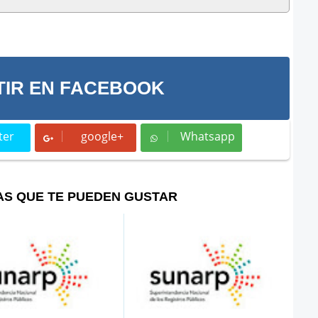
IR EN FACEBOOK
ter
google+
Whatsapp
t
Whatsapp
AS QUE TE PUEDEN GUSTAR