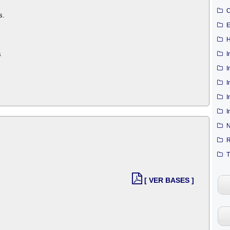
C
s.
E
H
I
s
I
I
I
I
N
R
T
[ VER BASES ]