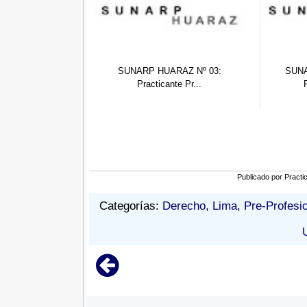
P HUARAZ Nº 03:
SUNARP HUARAZ Nº 02:
SUNA
acticante Pr...
Practicante De...
Publicado por
Practi
Categorías:
Derecho
,
Lima
,
Pre-Profesi