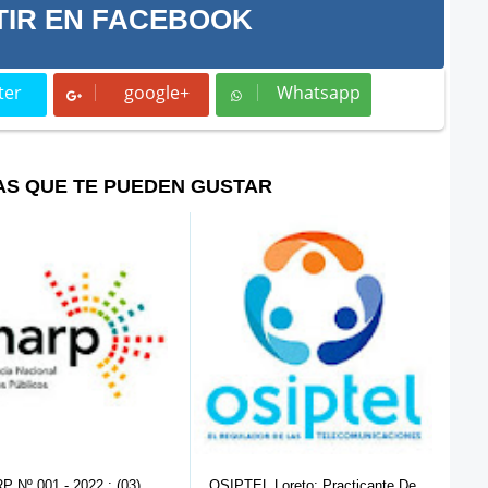
IR EN FACEBOOK
ter
google+
Whatsapp
t
Whatsapp
AS QUE TE PUEDEN GUSTAR
L Loreto: Practicante De
OSIPTEL Nº 009: (02) Practicantes