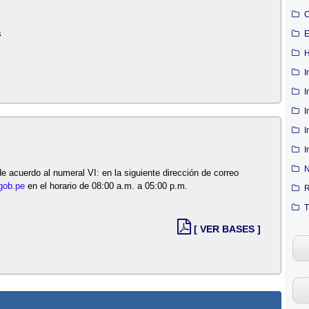
C
s
E
H
I
I
I
I
I
N
 acuerdo al numeral VI: en la siguiente dirección de correo
gob.pe
en el horario de 08:00 a.m. a 05:00 p.m.
R
T
[ VER BASES ]