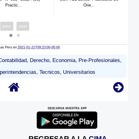
Orie...
D...
prev
next
cas Peru
en
2021-01-21T09:23:00-05:00
Contabilidad
,
Derecho
,
Economia
,
Pre-Profesionales
,
perintendencias
,
Tecnicos
,
Universitarios
DESCARGA NUESTRA APP
REGRESAR A LA
CIMA