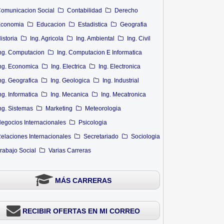
omunicacion Social
Contabilidad
Derecho
conomia
Educacion
Estadistica
Geografia
istoria
Ing. Agricola
Ing. Ambiental
Ing. Civil
ng. Computacion
Ing. Computacion E Informatica
ng. Economica
Ing. Electrica
Ing. Electronica
ng. Geografica
Ing. Geologica
Ing. Industrial
ng. Informatica
Ing. Mecanica
Ing. Mecatronica
ng. Sistemas
Marketing
Meteorologia
egocios Internacionales
Psicologia
elaciones Internacionales
Secretariado
Sociologia
rabajo Social
Varias Carreras
MÁS CARRERAS
RECIBIR OFERTAS EN MI CORREO