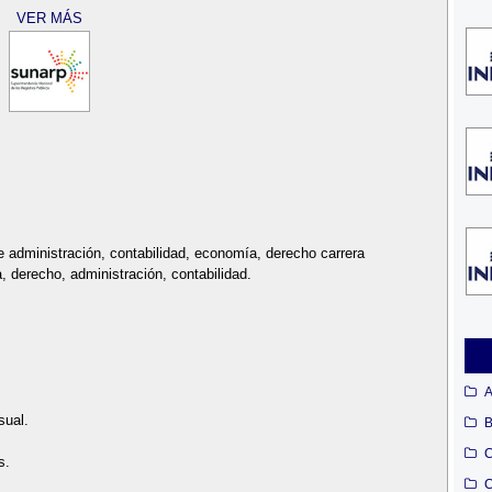
VER MÁS
 administración, contabilidad, economía, derecho carrera
, derecho, administración, contabilidad.
A
sual.
B
C
s.
C