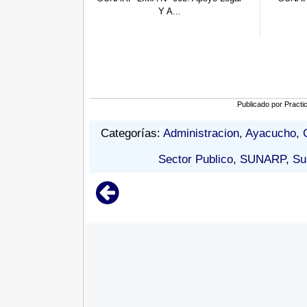
Y A...
Practic...
Publicado por
Practi
Categorías:
Administracion
,
Ayacucho
,
Sector Publico
,
SUNARP
,
Su