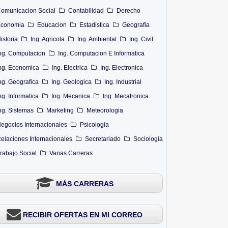
omunicacion Social
Contabilidad
Derecho
conomia
Educacion
Estadistica
Geografia
istoria
Ing. Agricola
Ing. Ambiental
Ing. Civil
ng. Computacion
Ing. Computacion E Informatica
ng. Economica
Ing. Electrica
Ing. Electronica
ng. Geografica
Ing. Geologica
Ing. Industrial
ng. Informatica
Ing. Mecanica
Ing. Mecatronica
ng. Sistemas
Marketing
Meteorologia
egocios Internacionales
Psicologia
elaciones Internacionales
Secretariado
Sociologia
rabajo Social
Varias Carreras
MÁS CARRERAS
RECIBIR OFERTAS EN MI CORREO