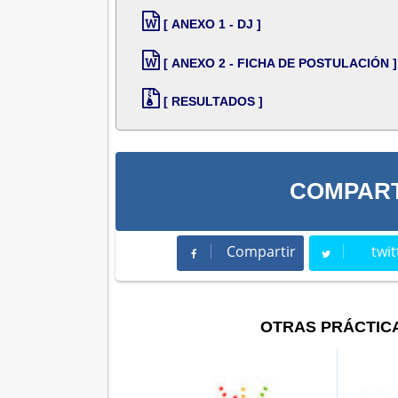
[ ANEXO 1 - DJ ]
[ ANEXO 2 - FICHA DE POSTULACIÓN ]
[ RESULTADOS ]
COMPART
Compartir
twit
Compartir
Twee
OTRAS PRÁCTIC