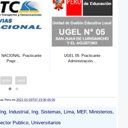
e
UGEL 05: Practicante
MEF: Practicante Pre-Prof
Administración...
de...
prev
next
cas Peru
en
2021-01-03T07:23:00-05:00
Ing. Industrial
,
Ing. Sistemas
,
Lima
,
MEF
,
Ministerios
,
ector Publico
,
Universitarios