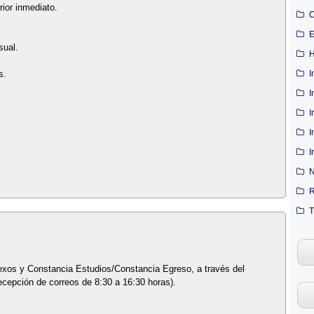
ior inmediato.
C
E
sual.
H
I
s.
I
I
I
I
N
R
T
nexos y Constancia Estudios/Constancia Egreso, a través del
cepción de correos de 8:30 a 16:30 horas).