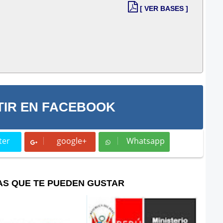
[ VER BASES ]
IR EN FACEBOOK
ter
google+
Whatsapp
t
Whatsapp
AS QUE TE PUEDEN GUSTAR