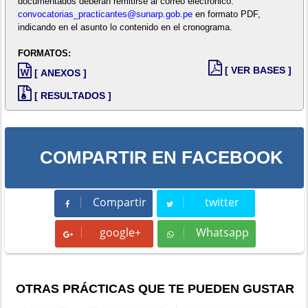
documentados deberán remitirse al correo electrónico:
convocatorias_practicantes@sunarp.gob.pe
en formato PDF,
indicando en el asunto lo contenido en el cronograma.
FORMATOS:
[ VER BASES ]
[ ANEXOS ]
[ RESULTADOS ]
COMPARTIR EN FACEBOOK
Compartir
twitter
Compartir
Tweet
google+
Whatsapp
Whatsapp
OTRAS PRÁCTICAS QUE TE PUEDEN GUSTAR