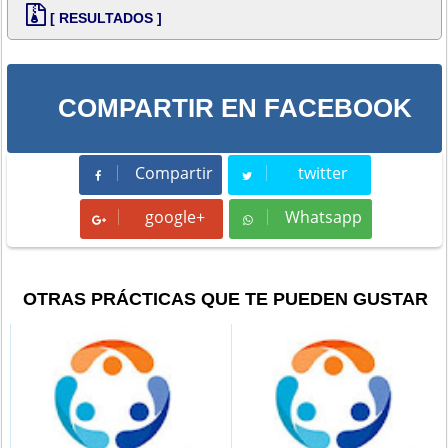
[ RESULTADOS ]
COMPARTIR EN FACEBOOK
Compartir
twitter
Compartir
Tweet
google+
Whatsapp
Whatsapp
OTRAS PRÁCTICAS QUE TE PUEDEN GUSTAR