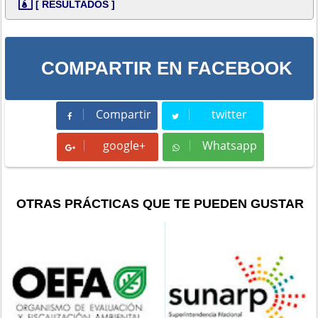
[ RESULTADOS ]
COMPARTIR EN FACEBOOK
Compartir
twitter
Compartir
Tweet
google+
Whatsapp
Whatsapp
OTRAS PRÁCTICAS QUE TE PUEDEN GUSTAR