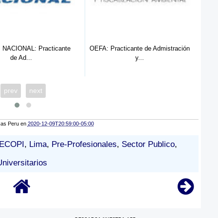
icante
OEFA: Practicante de Admistración
OEFA: Practicante 
y...
Ambien..
prev
next
cas Peru
en
2020-12-09T20:59:00-05:00
ECOPI
,
Lima
,
Pre-Profesionales
,
Sector Publico
,
Universitarios