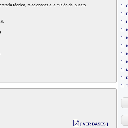
retaría técnica, relacionadas a la misión del puesto.
C
E
al.
H
I
s.
I
I
s
I
I
N
R
T
[ VER BASES ]