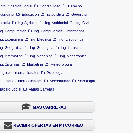
omunicacion Social
Contabilidad
Derecho
conomia
Educacion
Estadistica
Geografia
istoria
Ing. Agricola
Ing. Ambiental
Ing. Civil
ng. Computacion
Ing. Computacion E Informatica
ng. Economica
Ing. Electrica
Ing. Electronica
ng. Geografica
Ing. Geologica
Ing. Industrial
ng. Informatica
Ing. Mecanica
Ing. Mecatronica
ng. Sistemas
Marketing
Meteorologia
egocios Internacionales
Psicologia
elaciones Internacionales
Secretariado
Sociologia
rabajo Social
Varias Carreras
MÁS CARRERAS
RECIBIR OFERTAS EN MI CORREO