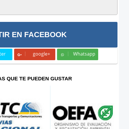
IR EN FACEBOOK
ter
google+
Whatsapp
t
Whatsapp
AS QUE TE PUEDEN GUSTAR