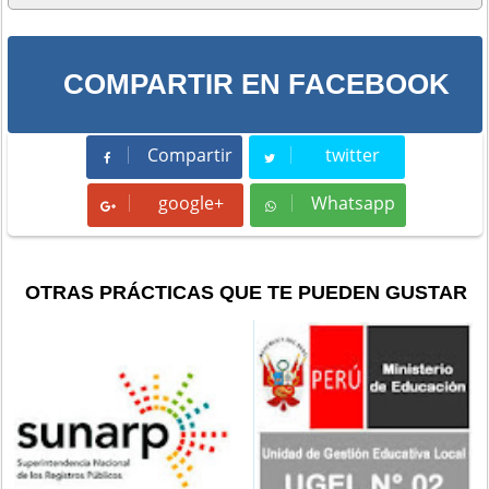
COMPARTIR EN FACEBOOK
Compartir
twitter
Compartir
Tweet
google+
Whatsapp
Whatsapp
OTRAS PRÁCTICAS QUE TE PUEDEN GUSTAR