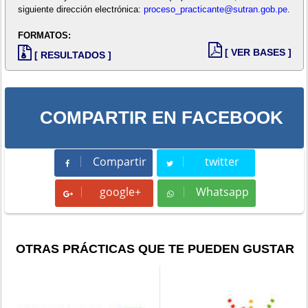
siguiente dirección electrónica:
proceso_practicante@sutran.gob.pe
.
FORMATOS:
[ VER BASES ]
[ RESULTADOS ]
COMPARTIR EN FACEBOOK
Compartir
twitter
Compartir
Tweet
google+
Whatsapp
Whatsapp
OTRAS PRÁCTICAS QUE TE PUEDEN GUSTAR