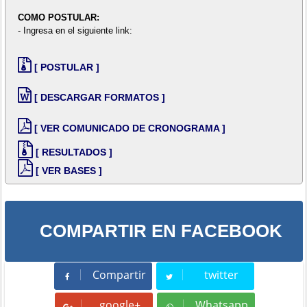
COMO POSTULAR:
- Ingresa en el siguiente link:
[ POSTULAR ]
[ DESCARGAR FORMATOS ]
[ VER COMUNICADO DE CRONOGRAMA ]
[ RESULTADOS ]
[ VER BASES ]
COMPARTIR EN FACEBOOK
Compartir
twitter
Compartir
Tweet
google+
Whatsapp
Whatsapp