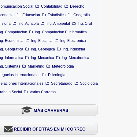
omunicacion Social
Contabilidad
Derecho
conomia
Educacion
Estadistica
Geografia
istoria
Ing. Agricola
Ing. Ambiental
Ing. Civil
ng. Computacion
Ing. Computacion E Informatica
ng. Economica
Ing. Electrica
Ing. Electronica
ng. Geografica
Ing. Geologica
Ing. Industrial
ng. Informatica
Ing. Mecanica
Ing. Mecatronica
ng. Sistemas
Marketing
Meteorologia
egocios Internacionales
Psicologia
elaciones Internacionales
Secretariado
Sociologia
rabajo Social
Varias Carreras
MÁS CARRERAS
RECIBIR OFERTAS EN MI CORREO