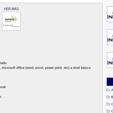
VER MÁS
iado.
microsoft office (word, excel, power point, etc) a nivel básico.
sual.
A
s.
B
C
C