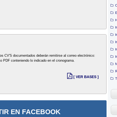
C
E
H
I
I
I
I
Los CV'S documentados deberán remitirse al correo electrónico:
I
to PDF conteniendo lo indicado en el cronograma.
N
R
[ VER BASES ]
T
IR EN FACEBOOK