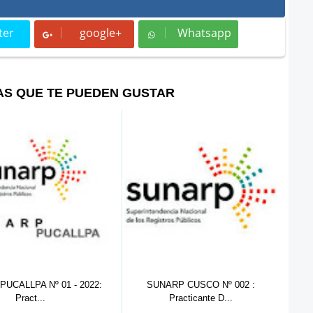
ter
google+
Whatsapp
t
Whatsapp
AS QUE TE PUEDEN GUSTAR
ARP CUSCO Nº 002 :
SUNARP HUARAZ Nº 01:
SU
Practicante D...
Practicante De...