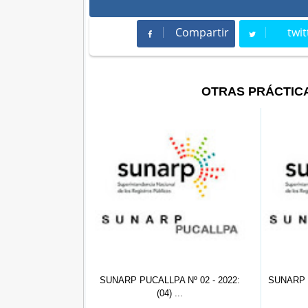
Compartir
twit
Compartir
Twee
OTRAS PRÁCTIC
PA Nº 02 - 2022:
SUNARP PUCALLPA Nº 01 - 2022:
SUN
04) ...
Pract...