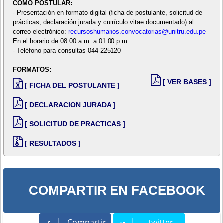
COMO POSTULAR:
- Presentación en formato digital (ficha de postulante, solicitud de
prácticas, declaración jurada y currículo vitae documentado) al
correo electrónico:
recursoshumanos.convocatorias@unitru.edu.pe
En el horario de 08:00 a.m. a 01:00 p.m.
- Teléfono para consultas 044-225120
FORMATOS:
[ VER BASES ]
[ FICHA DEL POSTULANTE ]
[ DECLARACION JURADA ]
[ SOLICITUD DE PRACTICAS ]
[ RESULTADOS ]
COMPARTIR EN FACEBOOK
Compartir
twitter
Compartir
Tweet