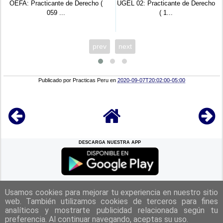
OEFA: Practicante de Derecho (
UGEL 02: Practicante de Derecho
059 ...
( 1...
prev
next
Publicado por
Practicas Peru
en
2020-09-07T20:02:00-05:00
DESCARGA NUESTRA APP
REGRESAR A LA
CIMA
Usamos cookies para mejorar tu experiencia en nuestro sitio
web. También utilizamos cookies de terceros para fines
analíticos y mostrarte publicidad relacionada según tu
|
Politica de Privacidad
|
Aviso Legal
|
Términos y Condiciones
|
preferencia. Al continuar navegando, aceptas su uso.
Contacto
|