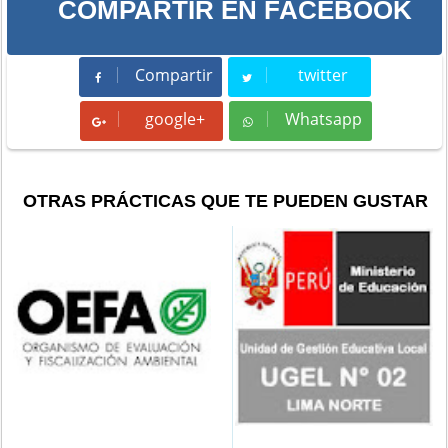
COMPARTIR EN FACEBOOK
Compartir
twitter
Compartir
Tweet
google+
Whatsapp
Whatsapp
OTRAS PRÁCTICAS QUE TE PUEDEN GUSTAR