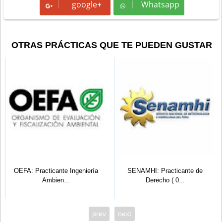
google+
Whatsapp
Whatsapp
OTRAS PRÁCTICAS QUE TE PUEDEN GUSTAR
OEFA: Practicante Ingeniería
SENAMHI: Practicante de
Ambien...
Derecho ( 0...
prev
next