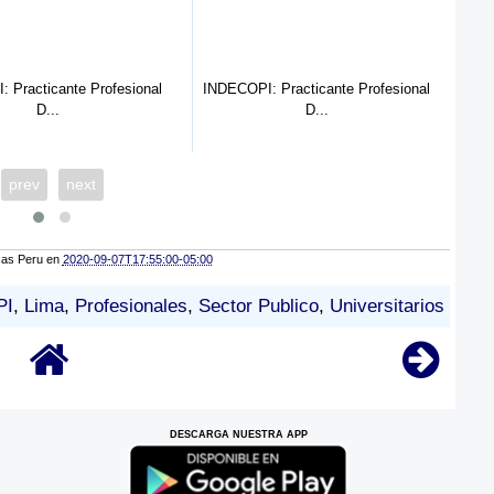
esional
INDECOPI: Practicante Profesional
INDECOPI: Practican
D...
Se...
prev
next
cas Peru
en
2020-09-07T17:55:00-05:00
PI
,
Lima
,
Profesionales
,
Sector Publico
,
Universitarios
DESCARGA NUESTRA APP