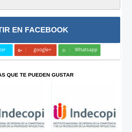
IR EN FACEBOOK
ter
google+
Whatsapp
t
Whatsapp
AS QUE TE PUEDEN GUSTAR