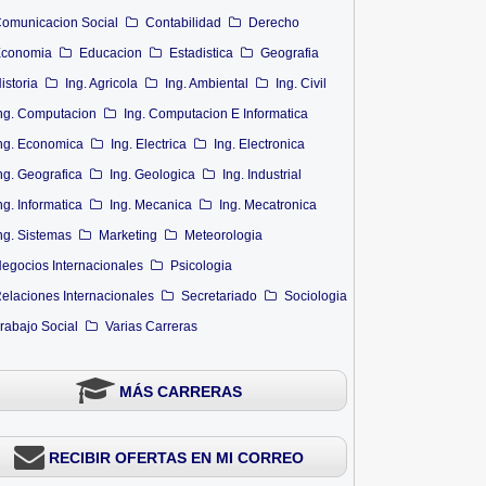
omunicacion Social
Contabilidad
Derecho
conomia
Educacion
Estadistica
Geografia
istoria
Ing. Agricola
Ing. Ambiental
Ing. Civil
ng. Computacion
Ing. Computacion E Informatica
ng. Economica
Ing. Electrica
Ing. Electronica
ng. Geografica
Ing. Geologica
Ing. Industrial
ng. Informatica
Ing. Mecanica
Ing. Mecatronica
ng. Sistemas
Marketing
Meteorologia
egocios Internacionales
Psicologia
elaciones Internacionales
Secretariado
Sociologia
rabajo Social
Varias Carreras
MÁS CARRERAS
RECIBIR OFERTAS EN MI CORREO