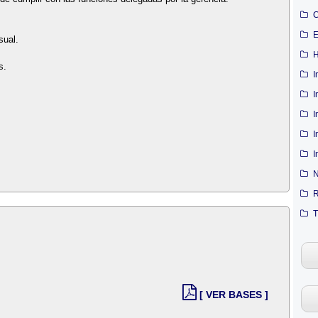
C
E
sual.
H
s.
I
I
I
I
I
N
R
T
[ VER BASES ]