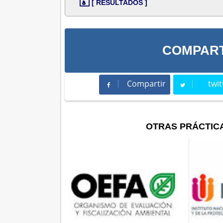
[ RESULTADOS ]
COMPART
Compartir
twit
Compartir
Twee
OTRAS PRÁCTIC