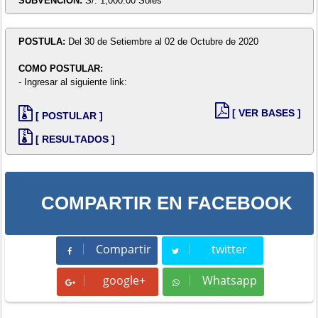
SUBVENCIÓN:
S/. 1,000.00 Soles
POSTULA:
Del 30 de Setiembre al 02 de Octubre de 2020
COMO POSTULAR:
- Ingresar al siguiente link:
[ VER BASES ]
[ POSTULAR ]
[ RESULTADOS ]
COMPARTIR EN FACEBOOK
Compartir
twitter
Compartir
Tweet
google+
Whatsapp
Whatsapp