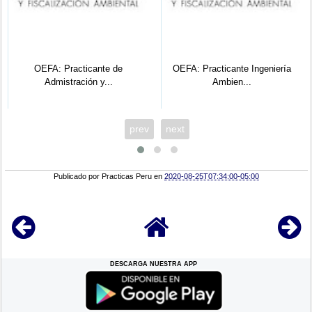
racticante de
OEFA: Practicante Ingeniería
UGEL 05 Nº 009
tración y...
Ambien...
P
prev
next
Publicado por
Practicas Peru
en
2020-08-25T07:34:00-05:00
DESCARGA NUESTRA APP