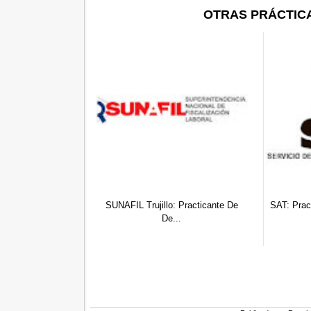
OTRAS PRÁCTIC
o: Practicante De
SAT: Practicante de Administración
SUNARP
e...
...