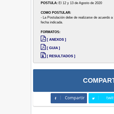
POSTULA:
El 12 y 13 de Agosto de 2020
COMO POSTULAR:
- La Postulación debe de realizarse de acuerdo a 
fecha indicada.
FORMATOS:
[ ANEXOS ]
[ GUIA ]
[ RESULTADOS ]
COMPART
Compartir
twit
Compartir
Twee