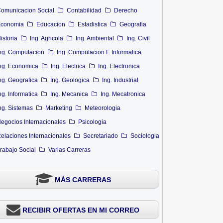
omunicacion Social
Contabilidad
Derecho
conomia
Educacion
Estadistica
Geografia
istoria
Ing. Agricola
Ing. Ambiental
Ing. Civil
ng. Computacion
Ing. Computacion E Informatica
ng. Economica
Ing. Electrica
Ing. Electronica
ng. Geografica
Ing. Geologica
Ing. Industrial
ng. Informatica
Ing. Mecanica
Ing. Mecatronica
ng. Sistemas
Marketing
Meteorologia
egocios Internacionales
Psicologia
elaciones Internacionales
Secretariado
Sociologia
rabajo Social
Varias Carreras
MÁS CARRERAS
RECIBIR OFERTAS EN MI CORREO