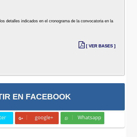
los detalles indicados en el cronograma de la convocatoria en la
[ VER BASES ]
IR EN FACEBOOK
ter
google+
Whatsapp
t
Whatsapp