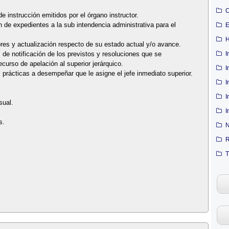
C
de instrucción emitidos por el órgano instructor.
n de expedientes a la sub intendencia administrativa para el
E
H
ores y actualización respecto de su estado actual y/o avance.
I
 de notificación de los previstos y resoluciones que se
ecurso de apelación al superior jerárquico.
I
s prácticas a desempeñar que le asigne el jefe inmediato superior.
I
I
sual.
I
s.
N
R
T