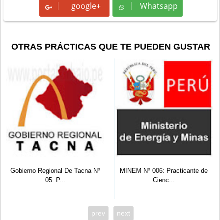
google+
Whatsapp
Whatsapp
OTRAS PRÁCTICAS QUE TE PUEDEN GUSTAR
Gobierno Regional De Tacna Nº
MINEM Nº 006: Practicante de
05: P...
Cienc...
prev
next