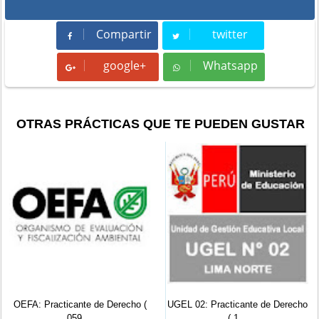
Compartir
twitter
Compartir
Tweet
google+
Whatsapp
Whatsapp
OTRAS PRÁCTICAS QUE TE PUEDEN GUSTAR
cante de Derecho (
UGEL 02: Practicante de Derecho
SENAMHI: P
059 ...
( 1...
Derec