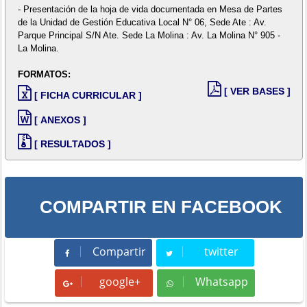
- Presentación de la hoja de vida documentada en Mesa de Partes
de la Unidad de Gestión Educativa Local N° 06, Sede Ate : Av.
Parque Principal S/N Ate. Sede La Molina : Av. La Molina N° 905 -
La Molina.
FORMATOS:
[ VER BASES ]
[ FICHA CURRICULAR ]
[ ANEXOS ]
[ RESULTADOS ]
COMPARTIR EN FACEBOOK
Compartir
twitter
Compartir
Tweet
google+
Whatsapp
Whatsapp