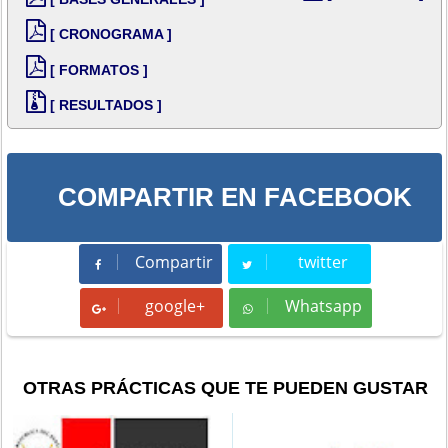
[ CRONOGRAMA ]
[ FORMATOS ]
[ RESULTADOS ]
COMPARTIR EN FACEBOOK
Compartir
twitter
Compartir
Tweet
google+
Whatsapp
Whatsapp
OTRAS PRÁCTICAS QUE TE PUEDEN GUSTAR