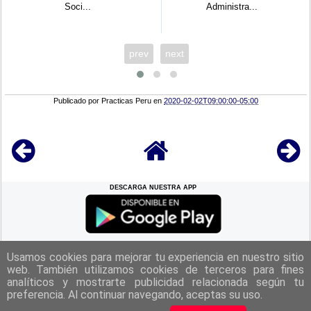
Administra...
Practicante Área D
prev
next
Publicado por
Practicas Peru
en
2020-02-02T09:00:00-05:00
DESCARGA NUESTRA APP
REGRESAR A LA
CIMA
Usamos cookies para mejorar tu experiencia en nuestro sitio
web. También utilizamos cookies de terceros para fines
analíticos y mostrarte publicidad relacionada según tu
|
Politica de Privacidad
|
Aviso Legal
|
Términos y Condiciones
|
preferencia. Al continuar navegando, aceptas su uso.
Contacto
|