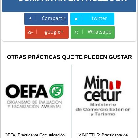
Compartir
twitter
Compartir
Tweet
google+
Whatsapp
Whatsapp
OTRAS PRÁCTICAS QUE TE PUEDEN GUSTAR
municación
MINCETUR: Practicante de
SUNARP HUANCA