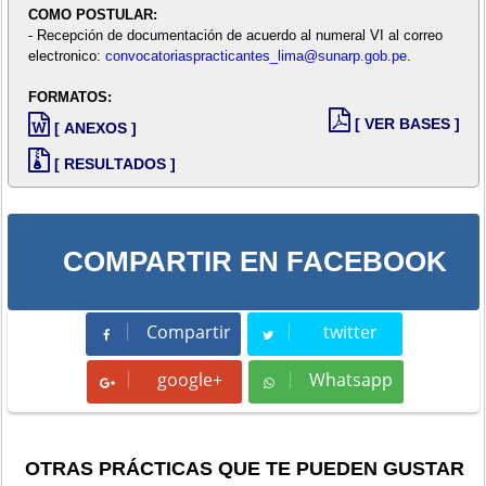
COMO POSTULAR:
- Recepción de documentación de acuerdo al numeral VI al correo
electronico:
convocatoriaspracticantes_lima@sunarp.gob.pe
.
FORMATOS:
[ VER BASES ]
[ ANEXOS ]
[ RESULTADOS ]
COMPARTIR EN FACEBOOK
Compartir
twitter
Compartir
Tweet
google+
Whatsapp
Whatsapp
OTRAS PRÁCTICAS QUE TE PUEDEN GUSTAR