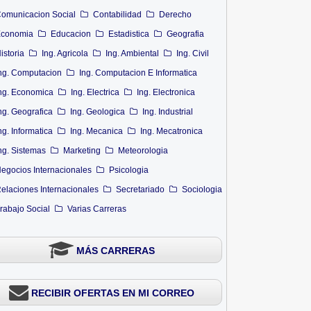
omunicacion Social
Contabilidad
Derecho
conomia
Educacion
Estadistica
Geografia
istoria
Ing. Agricola
Ing. Ambiental
Ing. Civil
ng. Computacion
Ing. Computacion E Informatica
ng. Economica
Ing. Electrica
Ing. Electronica
ng. Geografica
Ing. Geologica
Ing. Industrial
ng. Informatica
Ing. Mecanica
Ing. Mecatronica
ng. Sistemas
Marketing
Meteorologia
egocios Internacionales
Psicologia
elaciones Internacionales
Secretariado
Sociologia
rabajo Social
Varias Carreras
MÁS CARRERAS
RECIBIR OFERTAS EN MI CORREO