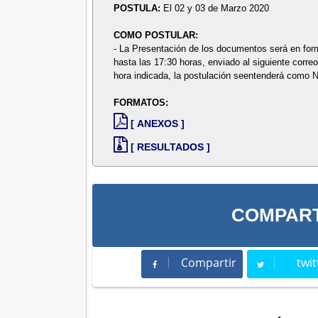
POSTULA:
El 02 y 03 de Marzo 2020
COMO POSTULAR:
- La Presentación de los documentos será en form
hasta las 17:30 horas, enviado al siguiente corre
hora indicada, la postulación seentenderá co
FORMATOS:
[ ANEXOS ]
[ RESULTADOS ]
COMPART
Compartir
twit
Compartir
Twee