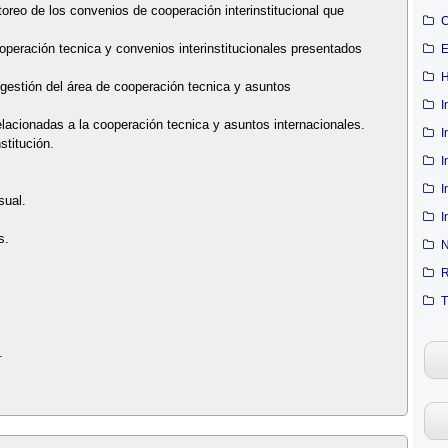
toreo de los convenios de cooperación interinstitucional que
C
ooperación tecnica y convenios interinstitucionales presentados
E
H
 gestión del área de cooperación tecnica y asuntos
I
elacionadas a la cooperación tecnica y asuntos internacionales.
I
stitución.
I
I
sual.
I
s.
N
R
T
.