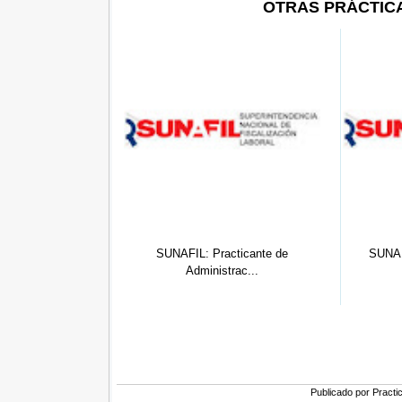
OTRAS PRÁCTIC
racticante de
SUNAFIL Lima: Practicante
SUNA
strac...
Profesion...
Publicado por
Practi