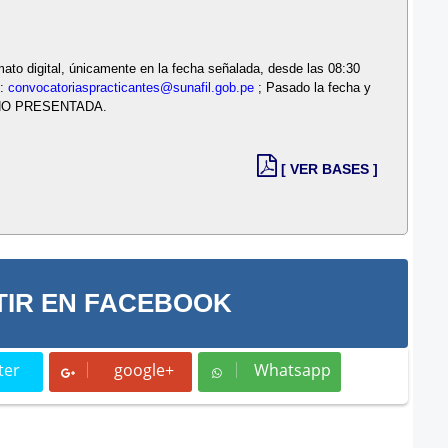
ato digital, únicamente en la fecha señalada, desde las 08:30
o:
convocatoriaspracticantes@sunafil.gob.pe
; Pasado la fecha y
mo NO PRESENTADA.
[ VER BASES ]
IR EN FACEBOOK
ter
google+
Whatsapp
t
Whatsapp