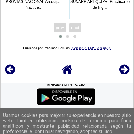
PROVIAS NACIONAL Arequipa:
SUNARP AREQUIPA: Practicante
Practica...
de Ing...
prev
next
Publicado por
Practicas Peru
en
2020-02-25T13:15:00-05:00
DESCARGA NUESTRA APP
REGRESAR A LA
CIMA
Usamos cookies para mejorar tu experiencia en nuestro sitio
web. También utilizamos cookies de terceros para fines
analíticos y mostrarte publicidad relacionada según tu
|
Politica de Privacidad
|
Aviso Legal
|
Términos y Condiciones
|
preferencia. Al continuar navegando, aceptas su uso.
Contacto
|