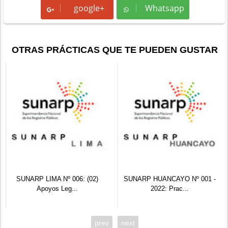
google+
Whatsapp
Whatsapp
OTRAS PRÁCTICAS QUE TE PUEDEN GUSTAR
SUNARP LIMA Nº 006: (02)
SUNARP HUANCAYO Nº 001 -
Apoyos Leg...
2022: Prac...
prev
next