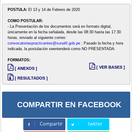
POSTULA:
El 13 y 14 de Febrero de 2020
COMO POSTULAR:
- La Presentación de los documentos será en formato digital,
únicamente en la fecha señalada, desde las 08:30 hasta las 17:30
horas, enviado al siguiente correo:
convocatoriaspracticantes@sunafil.gob.pe
; Pasado la fecha y hora
indicada, la postulación seentenderá como NO PRESENTADA.
FORMATOS:
[ VER BASES ]
[ ANEXOS ]
[ RESULTADOS ]
COMPARTIR EN FACEBOOK
Compartir
twitter
Compartir
Tweet