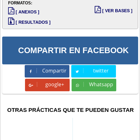
FORMATOS:
[ VER BASES ]
[ ANEXOS ]
[ RESULTADOS ]
COMPARTIR EN FACEBOOK
Compartir
twitter
Compartir
Tweet
google+
Whatsapp
Whatsapp
OTRAS PRÁCTICAS QUE TE PUEDEN GUSTAR